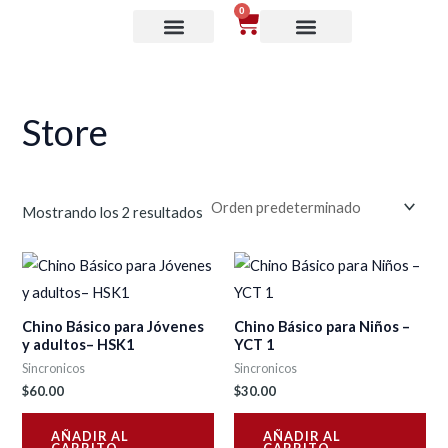
Ir
0
P
P
Cart
al
r
r
contenido
e
e
c
c
Store
i
i
o
o
m
m
Mostrando los 2 resultados
í
á
n
x
i
i
m
m
Chino Básico para Jóvenes
Chino Básico para Niños –
y adultos– HSK1
YCT 1
o
o
Sincronicos
Sincronicos
$
60.00
$
30.00
AÑADIR AL
AÑADIR AL