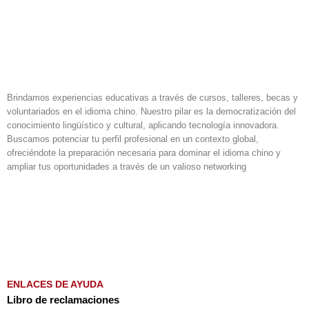
Brindamos experiencias educativas a través de cursos, talleres, becas y
voluntariados en el idioma chino. Nuestro pilar es la democratización del
conocimiento lingüístico y cultural, aplicando tecnología innovadora.
Buscamos potenciar tu perfil profesional en un contexto global,
ofreciéndote la preparación necesaria para dominar el idioma chino y
ampliar tus oportunidades a través de un valioso networking
F
I
L
a
n
i
c
s
n
e
t
k
b
a
e
o
g
d
ENLACES DE AYUDA
o
r
i
Libro de reclamaciones