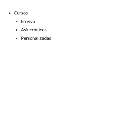
Ir
al
Cursos
contenido
En vivo
Asincrónicos
Personalizadas