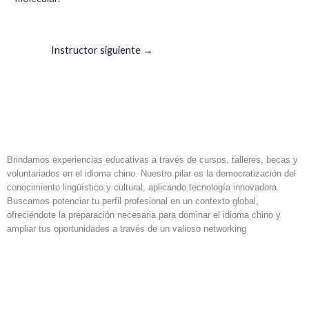
Instructor siguiente
→
Brindamos experiencias educativas a través de cursos, talleres, becas y
voluntariados en el idioma chino. Nuestro pilar es la democratización del
conocimiento lingüístico y cultural, aplicando tecnología innovadora.
Buscamos potenciar tu perfil profesional en un contexto global,
ofreciéndote la preparación necesaria para dominar el idioma chino y
ampliar tus oportunidades a través de un valioso networking
F
I
L
a
n
i
c
s
n