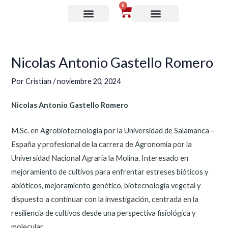
Ir
Navegación
0
Cart
al
de
contenido
entradas
Nicolas Antonio Gastello Romero
Por
Cristian
/
noviembre 20, 2024
Nicolas Antonio Gastello Romero
M.Sc. en Agrobiotecnología por la Universidad de Salamanca –
España y profesional de la carrera de Agronomía por la
Universidad Nacional Agraria la Molina. Interesado en
mejoramiento de cultivos para enfrentar estreses bióticos y
abióticos, mejoramiento genético, biotecnología vegetal y
dispuesto a continuar con la investigación, centrada en la
resiliencia de cultivos desde una perspectiva fisiológica y
molecular.