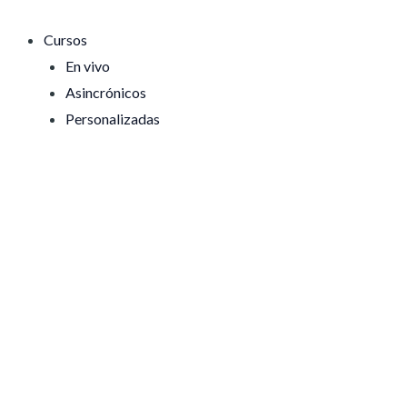
Ir
al
Cursos
contenido
En vivo
Asincrónicos
Personalizadas